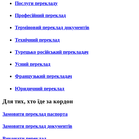
Послуги перекладу
Професійний переклад
Терміновий переклад документів
Технічний переклад
Турецько російський перекладач
Усний переклад
Французький перекладач
Юридичний переклад
Для тих, хто їде за кордон
Замовити переклад паспорта
Замовити переклад документів
Виконати переклад