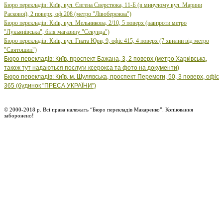
Бюро перекладів: Київ, вул. Євгена Сверстюка, 11-Б (в минулому вул. Марини
Раскової), 2 поверх, оф.208 (метро "Лівобережна")
Бюро
перекладів: Київ, вул.
Мельникова, 2/10, 5 поверх (навпроти метро
"Лукьянівська", біля магазину "Секунда")
Бюро
перекладів: Київ, вул.
Гната Юри, 9, офіс 415, 4 поверх (7 хвилин від метро
"Святошин")
Бюро перекладів: Київ, проспект Бажана, 3, 2 поверх (метро Харківська,
також тут надаються послуги ксерокса та фото на документи)
Бюро перекладів: Київ, м. Шулявська, проспект Перемоги, 50, 3 поверх, офіс
365 (будинок "ПРЕСА УКРАЇНИ")
© 2000-2018 р. Всі права належать “Бюро перекладів Макаренко”. Копіювання
заборонено!