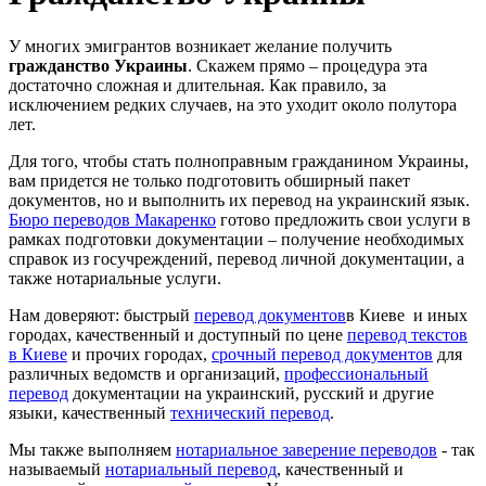
У многих эмигрантов возникает желание получить
гражданство Украины
. Скажем прямо – процедура эта
достаточно сложная и длительная. Как правило, за
исключением редких случаев, на это уходит около полутора
лет.
Для того, чтобы стать полноправным гражданином Украины,
вам придется не только подготовить обширный пакет
документов, но и выполнить их перевод на украинский язык.
Бюро переводов Макаренко
готово предложить свои услуги в
рамках подготовки документации – получение необходимых
справок из госучреждений, перевод личной документации, а
также нотариальные услуги.
Нам доверяют: быстрый
перевод документов
в Киеве и иных
городах, качественный и доступный по цене
перевод текстов
в Киеве
и прочих городах,
срочный перевод документов
для
различных ведомств и организаций,
профессиональный
перевод
документации на украинский, русский и другие
языки, качественный
технический перевод
.
Мы также выполняем
нотариальное заверение переводов
- так
называемый
нотариальный перевод
, качественный и