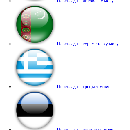
Переклад на литовську мову
Переклад на туркменську мову
Переклад на грецьку мову
Переклад на естонську мову