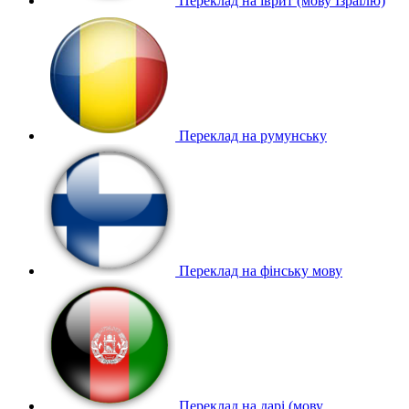
Переклад на іврит (мову Ізраїлю)
Переклад на румунську
Переклад на фінську мову
Переклад на дарі (мову