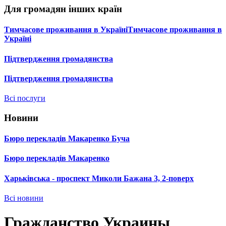
Для громадян інших країн
Тимчасове проживання в УкраїніТимчасове проживання в
Україні
Підтвердження громадянства
Підтвердження громадянства
Всі послуги
Новини
Бюро перекладів Макаренко Буча
Бюро перекладів Макаренко
Харьківська - проспект Миколи Бажана 3, 2-поверх
Всі новини
Гражданство Украины