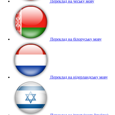
Переклад на чеську мову
Переклад на білоруську мову
Переклад на нідерландську мову