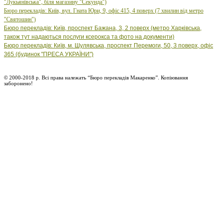
"Лукьянівська", біля магазину "Секунда")
Бюро
перекладів: Київ, вул.
Гната Юри, 9, офіс 415, 4 поверх (7 хвилин від метро
"Святошин")
Бюро перекладів: Київ, проспект Бажана, 3, 2 поверх (метро Харківська,
також тут надаються послуги ксерокса та фото на документи)
Бюро перекладів: Київ, м. Шулявська, проспект Перемоги, 50, 3 поверх, офіс
365 (будинок "ПРЕСА УКРАЇНИ")
© 2000-2018 р. Всі права належать “Бюро перекладів Макаренко”. Копіювання
заборонено!