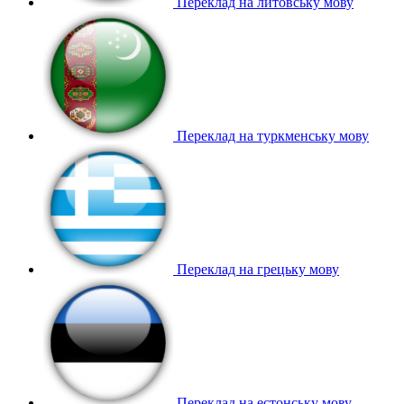
Переклад на литовську мову
Переклад на туркменську мову
Переклад на грецьку мову
Переклад на естонську мову