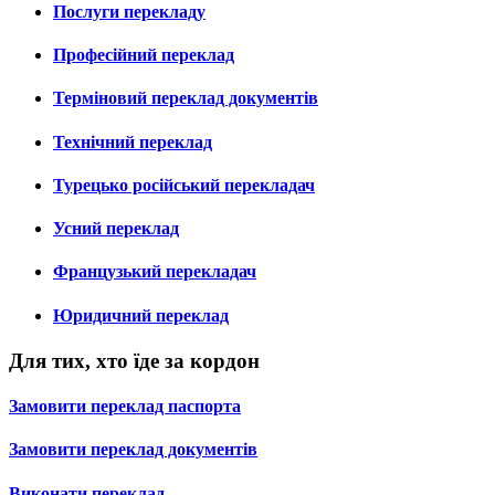
Послуги перекладу
Професійний переклад
Терміновий переклад документів
Технічний переклад
Турецько російський перекладач
Усний переклад
Французький перекладач
Юридичний переклад
Для тих, хто їде за кордон
Замовити переклад паспорта
Замовити переклад документів
Виконати переклад