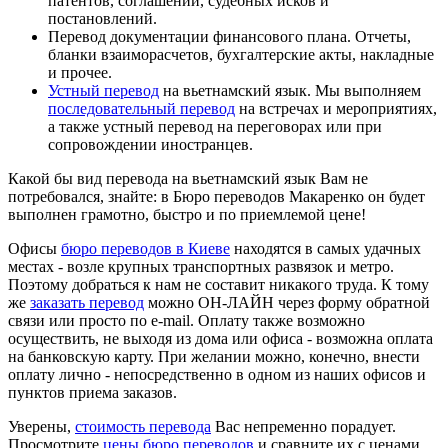
патентов, соглашений, судебных исков и
постановлений.
Перевод документации финансового плана
. Отчеты,
бланки взаиморасчетов, бухгалтерские акты, накладные
и прочее.
Устный перевод
на вьетнамский язык
. Мы выполняем
последовательный перевод
на встречах и мероприятиях,
а также устный перевод на переговорах или при
сопровождении иностранцев.
Какой бы вид перевода на вьетнамский язык Вам не
потребовался, знайте: в Бюро переводов Макаренко он будет
выполнен грамотно, быстро и по приемлемой цене!
Офисы
бюро переводов в Киеве
находятся в самых удачных
местах - возле крупных транспортных развязок и метро.
Поэтому добраться к нам не составит никакого труда. К тому
же
заказать перевод
можно ОН-ЛАЙН через форму обратной
связи или просто по e-mail. Оплату также возможно
осуществить, не выходя из дома или офиса - возможна оплата
на банковскую карту. При желании можно, конечно, внести
оплату лично - непосредственно в одном из наших офисов и
пунктов приема заказов.
Уверены,
стоимость перевода
Вас непременно порадует.
Просмотрите
цены бюро переводов
и сравните их с ценами