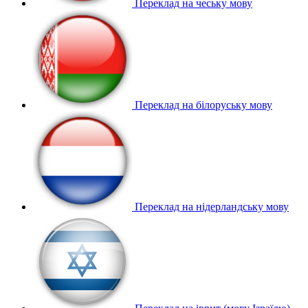
Переклад на чеську мову
Переклад на білоруську мову
Переклад на нідерландську мову