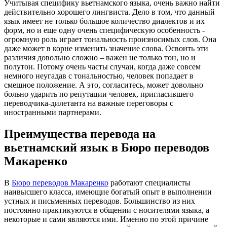
Учитывая специфику вьетнамского языка, очень важно найти
действительно хорошего лингвиста. Дело в том, что данный
язык имеет не только большое количество диалектов и их
форм, но и еще одну очень специфическую особенность -
огромную роль играет тональность произносимых слов. Она
даже может в корне изменить значение слова. Освоить эти
различия довольно сложно – важен не только тон, но и
полутон. Потому очень часты случаи, когда даже совсем
немного неугадав с тональностью, человек попадает в
смешное положение. А это, согласитесь, может довольно
больно ударить по репутации человек, пригласившего
переводчика-дилетанта на важные переговоры с
иностранными партнерами.
Преимущества перевода на
вьетнамский язык в Бюро переводов
Макаренко
В
Бюро переводов Макаренко
работают специалисты
наивысшего класса, имеющие богатый опыт в выполнении
устных и письменных переводов. Большинство из них
постоянно практикуются в общении с носителями языка, а
некоторые и сами являются ими. Именно по этой причине