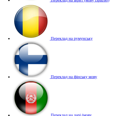
Переклад на іврит (мову Ізраїлю)
Переклад на румунську
Переклад на фінську мову
Переклад на дарі (мову