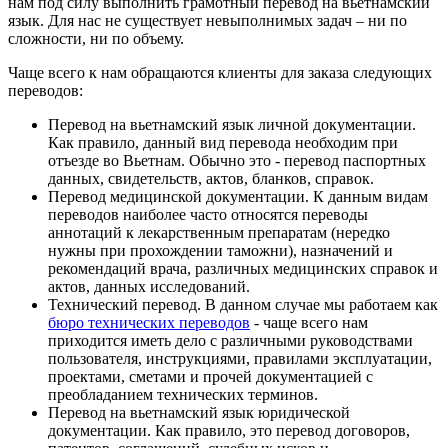
нам под силу выполнить грамотный перевод на вьетнамский
язык. Для нас не существует невыполнимых задач – ни по
сложности, ни по объему.
Чаще всего к нам обращаются клиенты для заказа следующих
переводов:
Перевод на вьетнамский язык личной документации
.
Как правило, данный вид перевода необходим при
отъезде во Вьетнам. Обычно это - перевод паспортных
данных, свидетельств, актов, бланков, справок.
Перевод медицинской документации
. К данным видам
переводов наиболее часто относятся переводы
аннотаций к лекарственным препаратам (нередко
нужны при прохождении таможни), назначений и
рекомендаций врача, различных медицинских справок и
актов, данных исследований.
Технический перевод
. В данном случае мы работаем как
бюро технических переводов
- чаще всего нам
приходится иметь дело с различными руководствами
пользователя, инструкциями, правилами эксплуатации,
проектами, сметами и прочей документацией с
преобладанием технических терминов.
Перевод на вьетнамский язык юридической
документации
. Как правило, это перевод договоров,