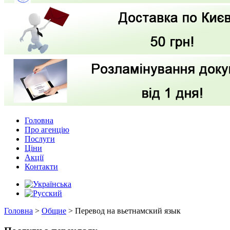
Головна
Про агенцію
Послуги
Ціни
Акції
Контакти
Головна
>
Общие
>
Перевод на вьетнамский язык