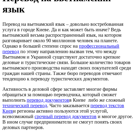
язык
Перевод на вьетнамский язык – довольно востребованная
услуга в городе Киеве. Да и как может быть иначе? Ведь
вьетнамский весьма распространенный язык, на котором
разговаривает около 90 миллионов человек на планете.
Однако в большей степени спрос на
профессиональный
перевод
по этому направлению вызван тем, что между
Вьетнамом и Украиной существуют достаточно крепкие
деловые и туристические связи. Большое количество товаров
вьетнамского производства находят своих покупателей среди
граждан нашей страны. Также бюро переводов отмечают
тенденцию к переводу туристических документов.
Активность в деловой сфере заставляет многие фирмы
обращаться за помощью переводчика, который сможет
выполнить
перевод документов
в Киеве либо же сложный
технический перевод
. Часто заказывается
перевод текстов
Киев
и регионы активно пользуются этой услугой,
всевозможный
срочный перевод документов
и многое другое.
В ином случае предприниматели не смогут понять своих
деловых партнеров.