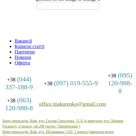
Вакансії
Корисні статті
Партнери
Новини
Оферта
(095)
+38
(044)
+38
(097) 019-555-9
120-988-
+38
337-188-9
8
(063)
+38
office.makarenko@gmail.com
120-988-8
Бюро перекладів: Київ, вул. Євгена Сверстюка, 11-Б (в минулому вул. Марини
Раскової), 2 поверх, оф.208 (метро "Лівобережна")
Бюро
перекладів: Київ, вул.
Мельникова, 2/10, 5 поверх (навпроти метро