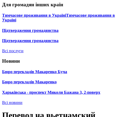
Для громадян інших країн
Тимчасове проживання в УкраїніТимчасове проживання в
Україні
Підтвердження громадянства
Підтвердження громадянства
Всі послуги
Новини
Бюро перекладів Макаренко Буча
Бюро перекладів Макаренко
Харьківська - проспект Миколи Бажана 3, 2-поверх
Всі новини
Перевод на вьетнамский