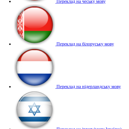
Переклад на чеську мову
Переклад на білоруську мову
Переклад на нідерландську мову