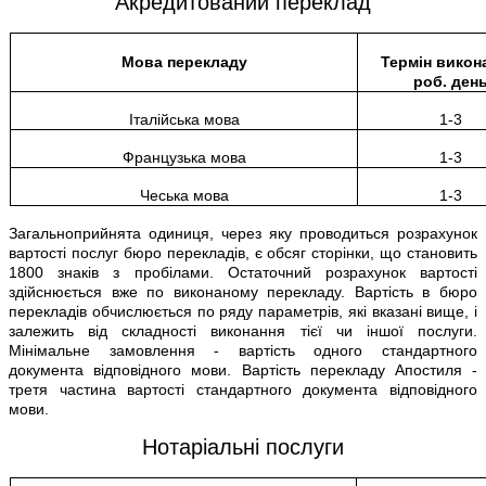
Акредитований переклад
Мова перекладу
Термін викон
роб. ден
Італійська мова
1-3
Французька мова
1-3
Чеська мова
1-3
Загальноприйнята одиниця, через яку проводиться розрахунок
вартості послуг бюро перекладів, є обсяг сторінки, що становить
1800 знаків з пробілами. Остаточний розрахунок вартості
здійснюється вже по виконаному перекладу. Вартість в бюро
перекладів обчислюється по ряду параметрів, які вказані вище, і
залежить від складності виконання тієї чи іншої послуги.
Мінімальне замовлення - вартість одного стандартного
документа відповідного мови. Вартість перекладу Апостиля -
третя частина вартості стандартного документа відповідного
мови.
Нотаріальні послуги