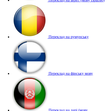
Переклад на іврит (мову Ізраїлю)
Переклад на румунську
Переклад на фінську мову
Переклад на дарі (мову