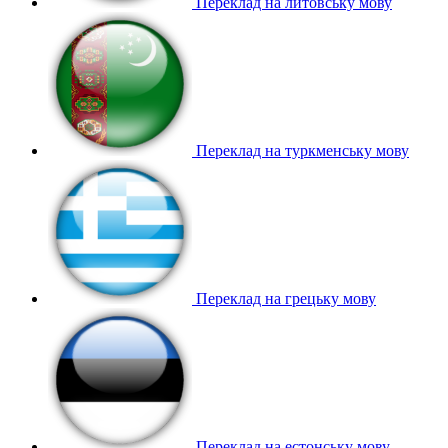
Переклад на литовську мову
Переклад на туркменську мову
Переклад на грецьку мову
Переклад на естонську мову