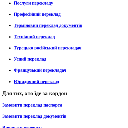
Послуги перекладу
Професійний переклад
Терміновий переклад документів
Технічний переклад
Турецько російський перекладач
Усний переклад
Французький перекладач
Юридичний переклад
Для тих, хто їде за кордон
Замовити переклад паспорта
Замовити переклад документів
Виконати переклад