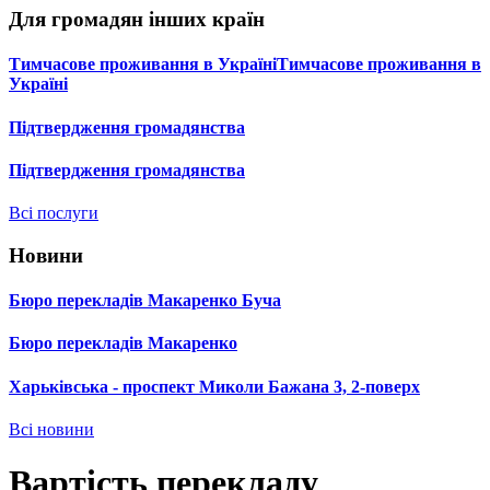
Для громадян інших країн
Тимчасове проживання в УкраїніТимчасове проживання в
Україні
Підтвердження громадянства
Підтвердження громадянства
Всі послуги
Новини
Бюро перекладів Макаренко Буча
Бюро перекладів Макаренко
Харьківська - проспект Миколи Бажана 3, 2-поверх
Всі новини
Вартість перекладу