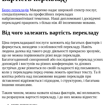
Бюро перекладів
Макаренко надає широкий спектр послуг,
спеціалізуючись на професійних перекладах
найрізноманітнішої тематики. Наші дипломовані і досвідчені
перекладачі працюють з більш ніж 40 іноземними мовами.
Від чого залежить вартість перекладу
Ціна перекладацької послуги залежить від багатьох факторів і
формується, виходячи з особливостей перекладу. Навіть
людина далека від такого роду діяльності прекрасно зрозуміє,
що не можна порівнювати різні види перекладів.
Багатогодинний синхронний або послідовний переклад усних
доповідей і виступів на різних конференціях та ділових
зустрічах дуже різниться по своїй складності від письмового,
коли у перекладача перед очима лежить оригінал тексту. Та й
копітка робота над письмовими видами перекладів при
зіставленні відрізняється і підходом, і структурою, і багатьма
іншими нюансами.
Таким чином, можна назвати кілька факторів, які впливають
на розрахунок вартості перекладу, і до них можна віднести:
мову перекладу;