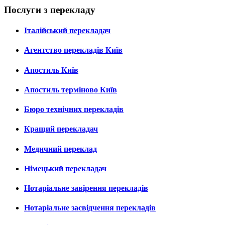
Послуги з перекладу
Італійський перекладач
Агентство перекладів Київ
Апостиль Київ
Апостиль терміново Київ
Бюро технічних перекладів
Кращий перекладач
Медичний переклад
Німецький перекладач
Нотаріальне завірення перекладів
Нотаріальне засвідчення перекладів