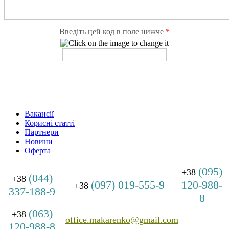
Введіть цей код в поле нижче
*
Вакансії
Корисні статті
Партнери
Новини
Оферта
(095)
+38
(044)
+38
(097) 019-555-9
120-988-
+38
337-188-9
8
(063)
+38
office.makarenko@gmail.com
120-988-8