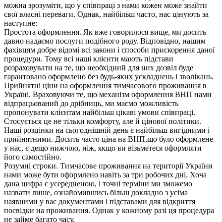
можна зрозуміти, що у співпраці з нами кожен може знайти
свої власні переваги. Однак, найбільш часто, нас цінують за
наступне:
Простота оформлення. Як вже говорилося вище, ми досить
давно надаємо послуги подібного роду. Відповідно, нашим
фахівцям добре відомі всі закони і способи прискорення даної
процедури. Тому всі наші клієнти мають підстави
розраховувати на те, що необхідний для них дозвіл буде
гарантовано оформлено без будь-яких ускладнень і зволікань.
Прийнятні ціни на оформлення тимчасового проживання в
Україні. Враховуючи те, що механізм оформлення ВНП нами
відпрацьований до дрібниць, ми маємо можливість
пропонувати клієнтам найбільш цікаві умови співпраці.
Стосується це не тільки комфорту, але й цінової політики.
Наші розцінки на сьогоднішній день є найбільш вигідними і
прийнятними. Досить часто ціна на ВНП,що було оформлене
у нас, є дещо нижчою, ніж, якщо ви візьметеся оформляти
його самостійно.
Розумні строки. Тимчасове проживання на території України
нами може бути оформлено навіть за три робочих дні. Хоча
дана цифра є усередненою, і точні терміни ми зможемо
назвати лише, ознайомившись більш докладно з усіма
наявними у вас документами і підставами для відкриття
посвідки на проживання. Однак у кожному разі ця процедура
не займе багато часу.