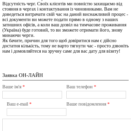
Відсутність черг. Своїх клієнтів ми повністю захищаємо від
стояння в чергах і контактування із чиновниками. Вам не
доведеться витрачати свій час на даний виснажливий процес -
всі документи ви можете подати прямо в одному з наших
затишних офісів, а коли ваш дозвіл на тимчасове проживання
(Україна) буде готовий, то ви зможете отримати його, знову
минаючи черги.
Як бачите, причин для того щоб довіритися нам є дійсно
достатня кількість, тому не варто тягнути час - просто дзвоніть
нам і домовляйтеся на зручну саме для вас дату для візиту!
Заявка ОН-ЛАЙН
Ваше ім'я
*
Ваш телефон
*
Ваш e-mail
*
Ваше повідомлення
*