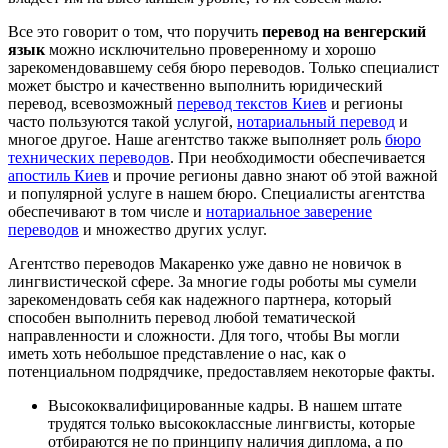
Все это говорит о том, что поручить
перевод на венгерский
язык
можно исключительно проверенному и хорошо
зарекомендовавшему себя бюро переводов. Только специалист
может быстро и качественно выполнить юридический
перевод, всевозможный
перевод текстов Киев
и регионы
часто пользуются такой услугой,
нотариальный перевод
и
многое другое. Наше агентство также выполняет роль
бюро
технических переводов
. При необходимости обеспечивается
апостиль Киев
и прочие регионы давно знают об этой важной
и популярной услуге в нашем бюро. Специалисты агентства
обеспечивают в том числе и
нотариальное заверение
переводов
и множество других услуг.
Агентство переводов Макаренко уже давно не новичок в
лингвистической сфере. За многие годы роботы мы сумели
зарекомендовать себя как надежного партнера, который
способен выполнить перевод любой тематической
направленности и сложности. Для того, чтобы Вы могли
иметь хоть небольшое представление о нас, как о
потенциальном подрядчике, предоставляем некоторые факты.
Высококвалифицированные кадры
. В нашем штате
трудятся только высококлассные лингвисты, которые
отбираются не по принципу наличия диплома, а по