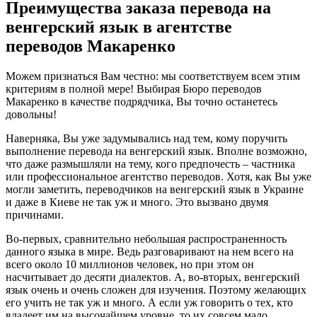
Преимущества заказа перевода на
венгерский язык в агентстве
переводов Макаренко
Можем признаться Вам честно: мы соответствуем всем этим
критериям в полной мере! Выбирая Бюро переводов
Макаренко в качестве подрядчика, Вы точно останетесь
довольны!
Наверняка, Вы уже задумывались над тем, кому поручить
выполнение перевода на венгерский язык. Вполне возможно,
что даже размышляли на тему, кого предпочесть – частника
или профессиональное агентство переводов. Хотя, как Вы уже
могли заметить, переводчиков на венгерский язык в Украине
и даже в Киеве не так уж и много. Это вызвано двумя
причинами.
Во-первых, сравнительно небольшая распространенность
данного языка в мире. Ведь разговаривают на нем всего на
всего около 10 миллионов человек, но при этом он
насчитывает до десяти диалектов. А, во-вторых, венгерский
язык очень и очень сложен для изучения. Поэтому желающих
его учить не так уж и много. А если уж говорить о тех, кто
владеет им на высочайшем уровне, то их совсем мало.