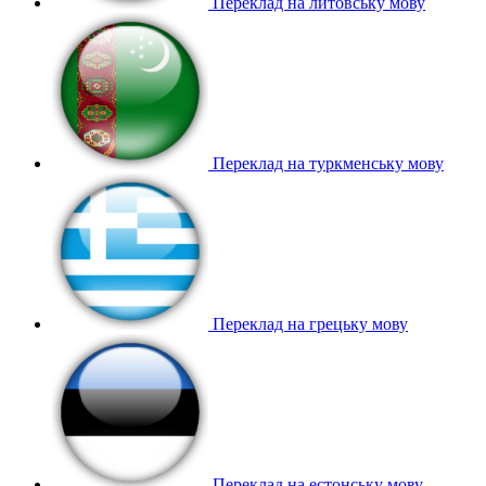
Переклад на литовську мову
Переклад на туркменську мову
Переклад на грецьку мову
Переклад на естонську мову