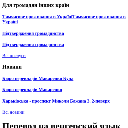
Для громадян інших країн
Тимчасове проживання в УкраїніТимчасове проживання в
Україні
Підтвердження громадянства
Підтвердження громадянства
Всі послуги
Новини
Бюро перекладів Макаренко Буча
Бюро перекладів Макаренко
Харьківська - проспект Миколи Бажана 3, 2-поверх
Всі новини
Перевод на венгерский язык