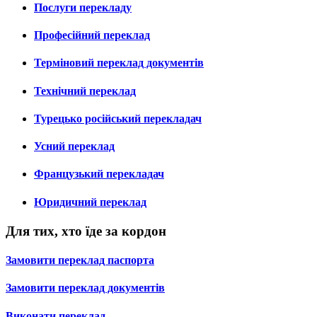
Послуги перекладу
Професійний переклад
Терміновий переклад документів
Технічний переклад
Турецько російський перекладач
Усний переклад
Французький перекладач
Юридичний переклад
Для тих, хто їде за кордон
Замовити переклад паспорта
Замовити переклад документів
Виконати переклад