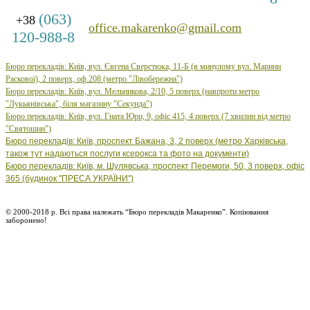
(063)
+38
office.makarenko@gmail.com
120-988-8
Бюро перекладів: Київ, вул. Євгена Сверстюка, 11-Б (в минулому вул. Марини
Раскової), 2 поверх, оф.208 (метро "Лівобережна")
Бюро
перекладів: Київ, вул.
Мельникова, 2/10, 5 поверх (навпроти метро
"Лукьянівська", біля магазину "Секунда")
Бюро
перекладів: Київ, вул.
Гната Юри, 9, офіс 415, 4 поверх (7 хвилин від метро
"Святошин")
Бюро перекладів: Київ, проспект Бажана, 3, 2 поверх (метро Харківська,
також тут надаються послуги ксерокса та фото на документи)
Бюро перекладів: Київ, м. Шулявська, проспект Перемоги, 50, 3 поверх, офіс
365 (будинок "ПРЕСА УКРАЇНИ")
© 2000-2018 р. Всі права належать “Бюро перекладів Макаренко”. Копіювання
заборонено!