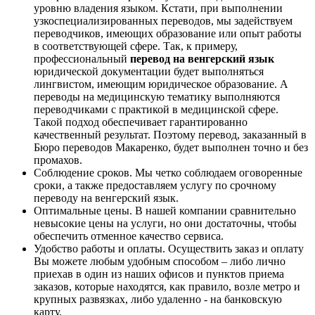
уровню владения языком. Кстати, при выполнении
узкоспециализированных переводов, мы задействуем
переводчиков, имеющих образование или опыт работы
в соответствующей сфере. Так, к примеру,
профессиональный
перевод на венгерский язык
юридической документации будет выполняться
лингвистом, имеющим юридическое образование. А
переводы на медицинскую тематику выполняются
переводчиками с практикой в медицинской сфере.
Такой подход обеспечивает гарантированно
качественный результат. Поэтому перевод, заказанный в
Бюро переводов Макаренко, будет выполнен точно и без
промахов.
Соблюдение сроков
. Мы четко соблюдаем оговоренные
сроки, а также предоставляем услугу по срочному
переводу на венгерский язык.
Оптимальные цены
. В нашей компании сравнительно
невысокие цены на услуги, но они достаточны, чтобы
обеспечить отменное качество сервиса.
Удобство работы и оплаты
. Осуществить заказ и оплату
Вы можете любым удобным способом – либо лично
приехав в один из наших офисов и пунктов приема
заказов, которые находятся, как правило, возле метро и
крупных развязках, либо удаленно - на банковскую
карту.