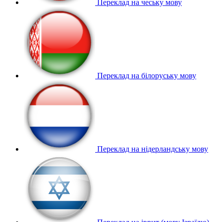
Переклад на чеську мову
Переклад на білоруську мову
Переклад на нідерландську мову