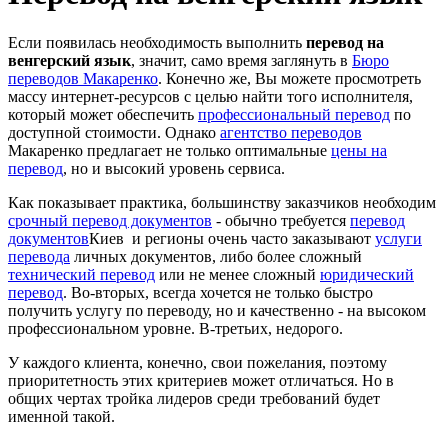
Если появилась необходимость выполнить
перевод на
венгерский язык
, значит, само время заглянуть в
Бюро
переводов Макаренко
. Конечно же, Вы можете просмотреть
массу интернет-ресурсов с целью найти того исполнителя,
который может обеспечить
профессиональный перевод
по
доступной стоимости. Однако
агентство переводов
Макаренко предлагает не только оптимальные
цены на
перевод
, но и высокий уровень сервиса.
Как показывает практика, большинству заказчиков необходим
срочный перевод документов
- обычно требуется
перевод
документов
Киев и регионы очень часто заказывают
услуги
перевода
личных документов, либо более сложный
технический перевод
или не менее сложный
юридический
перевод
. Во-вторых, всегда хочется не только быстро
получить услугу по переводу, но и качественно - на высоком
профессиональном уровне. В-третьих, недорого.
У каждого клиента, конечно, свои пожелания, поэтому
приоритетность этих критериев может отличаться. Но в
общих чертах тройка лидеров среди требований будет
именной такой.