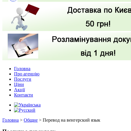
Головна
Про агенцію
Послуги
Ціни
Акції
Контакти
Головна
>
Общие
>
Перевод на венгерский язык