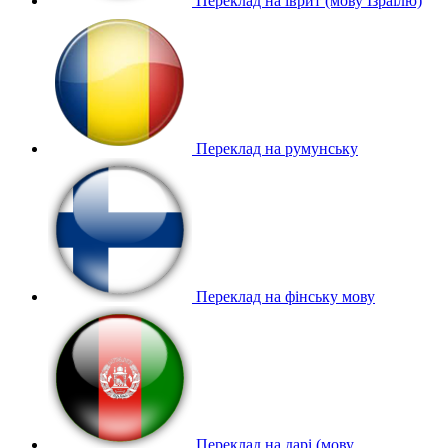
Переклад на іврит (мову Ізраїлю)
Переклад на румунську
Переклад на фінську мову
Переклад на дарі (мову