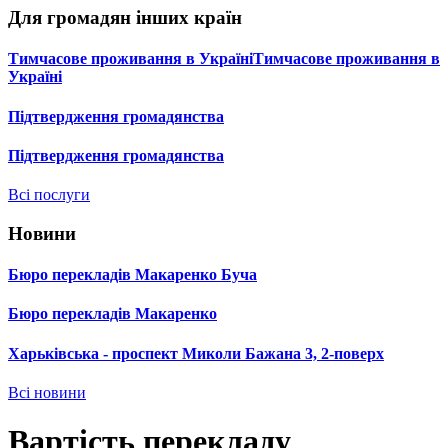
Для громадян інших країн
Тимчасове проживання в УкраїніТимчасове проживання в
Україні
Підтвердження громадянства
Підтвердження громадянства
Всі послуги
Новини
Бюро перекладів Макаренко Буча
Бюро перекладів Макаренко
Харьківська - проспект Миколи Бажана 3, 2-поверх
Всі новини
Вартість перекладу