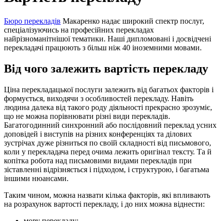
Бюро перекладів
Макаренко надає широкий спектр послуг,
спеціалізуючись на професійних перекладах
найрізноманітнішої тематики. Наші дипломовані і досвідчені
перекладачі працюють з більш ніж 40 іноземними мовами.
Від чого залежить вартість перекладу
Ціна перекладацької послуги залежить від багатьох факторів і
формується, виходячи з особливостей перекладу. Навіть
людина далека від такого роду діяльності прекрасно зрозуміє,
що не можна порівнювати різні види перекладів.
Багатогодинний синхронний або послідовний переклад усних
доповідей і виступів на різних конференціях та ділових
зустрічах дуже різниться по своїй складності від письмового,
коли у перекладача перед очима лежить оригінал тексту. Та й
копітка робота над письмовими видами перекладів при
зіставленні відрізняється і підходом, і структурою, і багатьма
іншими нюансами.
Таким чином, можна назвати кілька факторів, які впливають
на розрахунок вартості перекладу, і до них можна віднести:
мову перекладу;