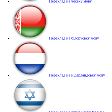
Переклад на чеську мову
Переклад на білоруську мову
Переклад на нідерландську мову