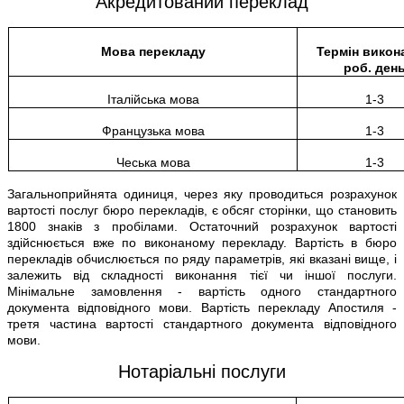
Акредитований переклад
Мова перекладу
Термін викон
роб. ден
Італійська мова
1-3
Французька мова
1-3
Чеська мова
1-3
Загальноприйнята одиниця, через яку проводиться розрахунок
вартості послуг бюро перекладів, є обсяг сторінки, що становить
1800 знаків з пробілами. Остаточний розрахунок вартості
здійснюється вже по виконаному перекладу. Вартість в бюро
перекладів обчислюється по ряду параметрів, які вказані вище, і
залежить від складності виконання тієї чи іншої послуги.
Мінімальне замовлення - вартість одного стандартного
документа відповідного мови. Вартість перекладу Апостиля -
третя частина вартості стандартного документа відповідного
мови.
Нотаріальні послуги