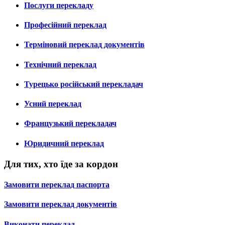
Послуги перекладу
Професійний переклад
Терміновий переклад документів
Технічний переклад
Турецько російський перекладач
Усний переклад
Французький перекладач
Юридичний переклад
Для тих, хто їде за кордон
Замовити переклад паспорта
Замовити переклад документів
Виконати переклад