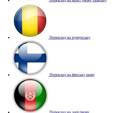
Переклад на іврит (мову Ізраїлю)
Переклад на румунську
Переклад на фінську мову
Переклад на дарі (мову