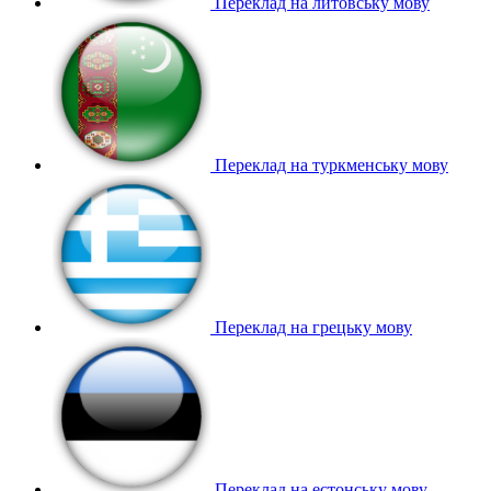
Переклад на литовську мову
Переклад на туркменську мову
Переклад на грецьку мову
Переклад на естонську мову