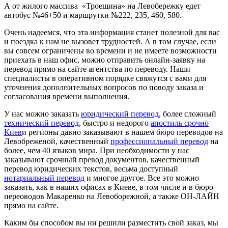
А от жилого массива «Троещина» на Левобережку едет
автобус №46+50 и маршрутки №222, 235, 460, 580.
Очень надеемся, что эта информация станет полезной для вас
и поездка к нам не вызовет трудностей. А в том случае, если
вы совсем ограничены во времени и не имеете возможности
приехать в наш офис, можно отправить онлайн-заявку на
перевод прямо на сайте агентства по переводу. Наши
специалисты в оперативном порядке свяжутся с вами для
уточнения дополнительных вопросов по поводу заказа и
согласования времени выполнения.
У нас можно заказать
юридический перевод
, более сложный
технический перевод
, быстро и недорого
апостиль срочно
Киев
и регионы давно заказывают в нашем бюро переводов на
Левобреженой, качественный
профессиональный перевод
на
более, чем 40 языков мира. При необходимости у нас
заказывают срочный превод документов, качественный
перевод юридических текстов, весьма доступный
нотариальный перевод
и многое другое. Все это можно
заказать, как в наших офисах в Киеве, в том числе и в бюро
переоводов Макаренко на Левоборежной, а также ОН-ЛАЙН
прямо на сайте.
Каким бы способом вы ни решили разместить свой заказ, мы