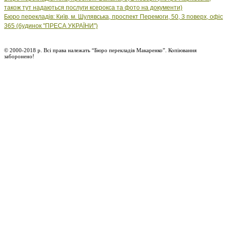
також тут надаються послуги ксерокса та фото на документи)
Бюро перекладів: Київ, м. Шулявська, проспект Перемоги, 50, 3 поверх, офіс
365 (будинок "ПРЕСА УКРАЇНИ")
© 2000-2018 р. Всі права належать “Бюро перекладів Макаренко”. Копіювання
заборонено!