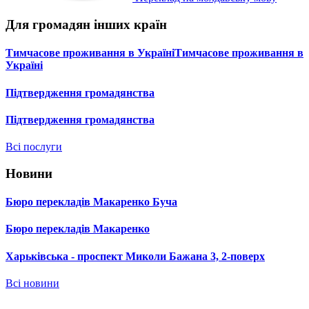
Для громадян інших країн
Тимчасове проживання в УкраїніТимчасове проживання в
Україні
Підтвердження громадянства
Підтвердження громадянства
Всі послуги
Новини
Бюро перекладів Макаренко Буча
Бюро перекладів Макаренко
Харьківська - проспект Миколи Бажана 3, 2-поверх
Всі новини