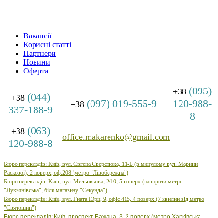
Вакансії
Корисні статті
Партнери
Новини
Оферта
(095)
+38
(044)
+38
(097) 019-555-9
120-988-
+38
337-188-9
8
(063)
+38
office.makarenko@gmail.com
120-988-8
Бюро перекладів: Київ, вул. Євгена Сверстюка, 11-Б (в минулому вул. Марини
Раскової), 2 поверх, оф.208 (метро "Лівобережна")
Бюро
перекладів: Київ, вул.
Мельникова, 2/10, 5 поверх (навпроти метро
"Лукьянівська", біля магазину "Секунда")
Бюро
перекладів: Київ, вул.
Гната Юри, 9, офіс 415, 4 поверх (7 хвилин від метро
"Святошин")
Бюро перекладів: Київ, проспект Бажана, 3, 2 поверх (метро Харківська,