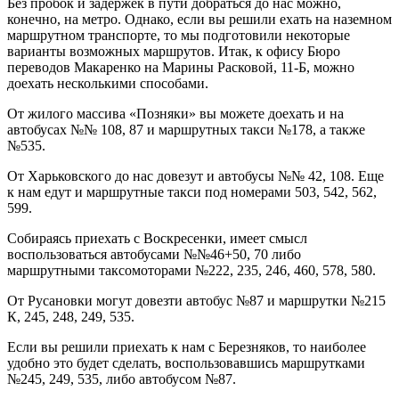
Без пробок и задержек в пути добраться до нас можно,
конечно, на метро. Однако, если вы решили ехать на наземном
маршрутном транспорте, то мы подготовили некоторые
варианты возможных маршрутов. Итак, к офису Бюро
переводов Макаренко на Марины Расковой, 11-Б, можно
доехать несколькими способами.
От жилого массива «Позняки» вы можете доехать и на
автобусах №№ 108, 87 и маршрутных такси №178, а также
№535.
От Харьковского до нас довезут и автобусы №№ 42, 108. Еще
к нам едут и маршрутные такси под номерами 503, 542, 562,
599.
Собираясь приехать с Воскресенки, имеет смысл
воспользоваться автобусами №№46+50, 70 либо
маршрутными таксомоторами №222, 235, 246, 460, 578, 580.
От Русановки могут довезти автобус №87 и маршрутки №215
К, 245, 248, 249, 535.
Если вы решили приехать к нам с Березняков, то наиболее
удобно это будет сделать, воспользовавшись маршрутками
№245, 249, 535, либо автобусом №87.