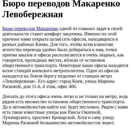
Бюро переводов Макаренко
Левобережная
Бюро переводов Макаренко
одной из главных задач в своей
деятельности ставит комфорт заказчика. Именно по этой
причине нами открыта целая сеть офисов, находящихся в
разных районах Киева. Для того, чтобы всем клиентам
агентства перевода удобно было добираться к нам, точки
приема заказов и офисы располагаются в очень людных, как
говорится, проходных местах, вблизи от остановок
общественного транспорта. Некоторые наши офисы находятся
возле станций киевского метрополитена. Один из офисов
находится на Левом берегу недалеко от станции метро
«Левобережная». Его адрес: город Киев, улица Марины
Расковой, дом 11-б, 4 этаж, офис 406.
Доехать до этого офиса очень легко и не только на метро, ведь
рядом есть множество остановок общественного транспорта.
Да и автомобилистам найти нас будет несложно. Рядом с нами
есть такие известные улицы как Раисы Окипной,
Луначарского, проспект Броварской. Хотя и саму улицу
Марины Расковой большинство автомобилистов знают.