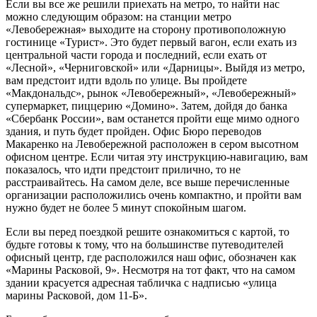
Если вы все же решили приехать на метро, то найти нас
можно следующим образом: на станции метро
«Левобережная» выходите на сторону противоположную
гостинице «Турист». Это будет первый вагон, если ехать из
центральной части города и последний, если ехать от
«Лесной», «Черниговской» или «Дарницы». Выйдя из метро,
вам предстоит идти вдоль по улице. Вы пройдете
«Макдональдс», рынок «Левобережный», «Левобережный»
супермаркет, пиццерию «Домино». Затем, дойдя до банка
«Сбербанк России», вам останется пройти еще мимо одного
здания, и путь будет пройден. Офис Бюро переводов
Макаренко на Левобережной расположен в сером высотном
офисном центре. Если читая эту инструкцию-навигацию, вам
показалось, что идти предстоит прилично, то не
расстраивайтесь. На самом деле, все выше перечисленные
организации расположились очень компактно, и пройти вам
нужно будет не более 5 минут спокойным шагом.
Если вы перед поездкой решите ознакомиться с картой, то
будьте готовы к тому, что на большинстве путеводителей
офисный центр, где расположился наш офис, обозначен как
«Марины Расковой, 9». Несмотря на тот факт, что на самом
здании красуется адресная табличка с надписью «улица
марины Расковой, дом 11-Б».