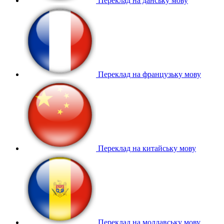
Переклад на данську мову
Переклад на французьку мову
Переклад на китайську мову
Переклад на молдавську мову