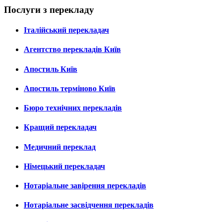
Послуги з перекладу
Італійський перекладач
Агентство перекладів Київ
Апостиль Київ
Апостиль терміново Київ
Бюро технічних перекладів
Кращий перекладач
Медичний переклад
Німецький перекладач
Нотаріальне завірення перекладів
Нотаріальне засвідчення перекладів