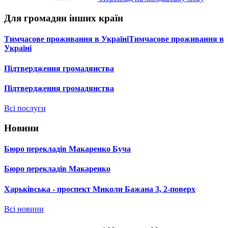
Для громадян інших країн
Тимчасове проживання в УкраїніТимчасове проживання в
Україні
Підтвердження громадянства
Підтвердження громадянства
Всі послуги
Новини
Бюро перекладів Макаренко Буча
Бюро перекладів Макаренко
Харьківська - проспект Миколи Бажана 3, 2-поверх
Всі новини