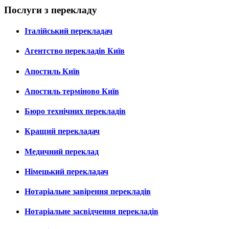
Послуги з перекладу
Італійський перекладач
Агентство перекладів Київ
Апостиль Київ
Апостиль терміново Київ
Бюро технічних перекладів
Кращий перекладач
Медичний переклад
Німецький перекладач
Нотаріальне завірення перекладів
Нотаріальне засвідчення перекладів