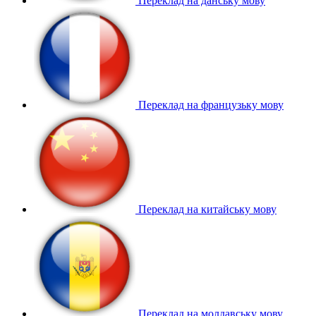
Переклад на данську мову
Переклад на французьку мову
Переклад на китайську мову
Переклад на молдавську мову