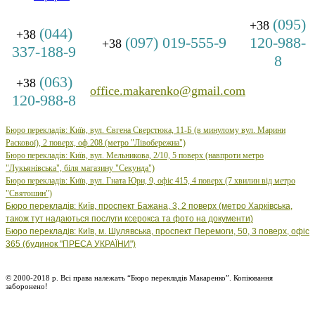
(095)
+38
(044)
+38
(097) 019-555-9
120-988-
+38
337-188-9
8
(063)
+38
office.makarenko@gmail.com
120-988-8
Бюро перекладів: Київ, вул. Євгена Сверстюка, 11-Б (в минулому вул. Марини
Раскової), 2 поверх, оф.208 (метро "Лівобережна")
Бюро
перекладів: Київ, вул.
Мельникова, 2/10, 5 поверх (навпроти метро
"Лукьянівська", біля магазину "Секунда")
Бюро
перекладів: Київ, вул.
Гната Юри, 9, офіс 415, 4 поверх (7 хвилин від метро
"Святошин")
Бюро перекладів: Київ, проспект Бажана, 3, 2 поверх (метро Харківська,
також тут надаються послуги ксерокса та фото на документи)
Бюро перекладів: Київ, м. Шулявська, проспект Перемоги, 50, 3 поверх, офіс
365 (будинок "ПРЕСА УКРАЇНИ")
© 2000-2018 р. Всі права належать “Бюро перекладів Макаренко”. Копіювання
заборонено!