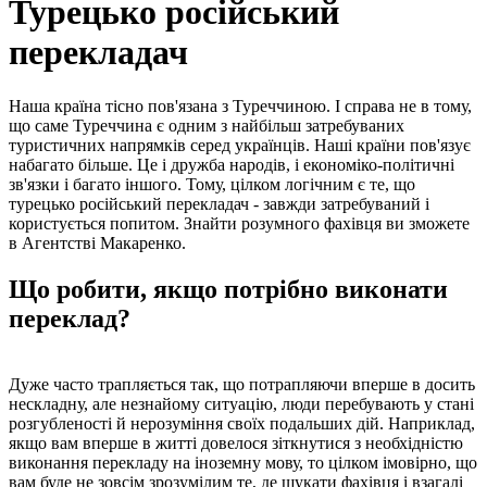
Турецько російський
перекладач
Наша країна тісно пов'язана з Туреччиною. І справа не в тому,
що саме Туреччина є одним з найбільш затребуваних
туристичних напрямків серед українців. Наші країни пов'язує
набагато більше. Це і дружба народів, і економіко-політичні
зв'язки і багато іншого. Тому, цілком логічним є те, що
турецько російський перекладач - завжди затребуваний і
користується попитом. Знайти розумного фахівця ви зможете
в Агентстві Макаренко.
Що робити, якщо потрібно виконати
переклад?
Дуже часто трапляється так, що потрапляючи вперше в досить
нескладну, але незнайому ситуацію, люди перебувають у стані
розгубленості й нерозуміння своїх подальших дій. Наприклад,
якщо вам вперше в житті довелося зіткнутися з необхідністю
виконання перекладу на іноземну мову, то цілком імовірно, що
вам буде не зовсім зрозумілим те, де шукати фахівця і взагалі