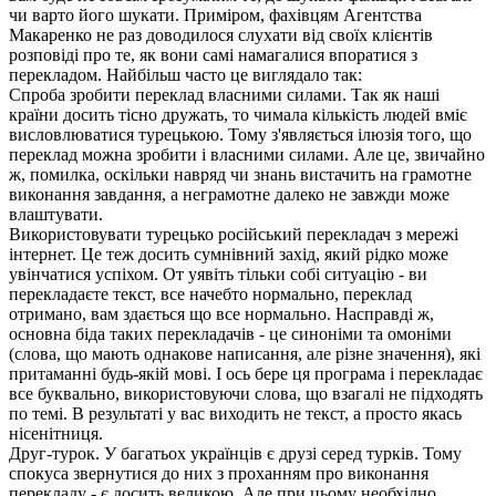
чи варто його шукати. Приміром, фахівцям Агентства
Макаренко не раз доводилося слухати від своїх клієнтів
розповіді про те, як вони самі намагалися впоратися з
перекладом. Найбільш часто це виглядало так:
Спроба зробити переклад власними силами. Так як наші
країни досить тісно дружать, то чимала кількість людей вміє
висловлюватися турецькою. Тому з'являється ілюзія того, що
переклад можна зробити і власними силами. Але це, звичайно
ж, помилка, оскільки навряд чи знань вистачить на грамотне
виконання завдання, а неграмотне далеко не завжди може
влаштувати.
Використовувати турецько російський перекладач з мережі
інтернет. Це теж досить сумнівний захід, який рідко може
увінчатися успіхом. От уявіть тільки собі ситуацію - ви
перекладаєте текст, все начебто нормально, переклад
отримано, вам здається що все нормально. Насправді ж,
основна біда таких перекладачів - це синоніми та омоніми
(слова, що мають однакове написання, але різне значення), які
притаманні будь-якій мові. І ось бере ця програма і перекладає
все буквально, використовуючи слова, що взагалі не підходять
по темі. В результаті у вас виходить не текст, а просто якась
нісенітниця.
Друг-турок. У багатьох українців є друзі серед турків. Тому
спокуса звернутися до них з проханням про виконання
перекладу - є досить великою. Але при цьому необхідно