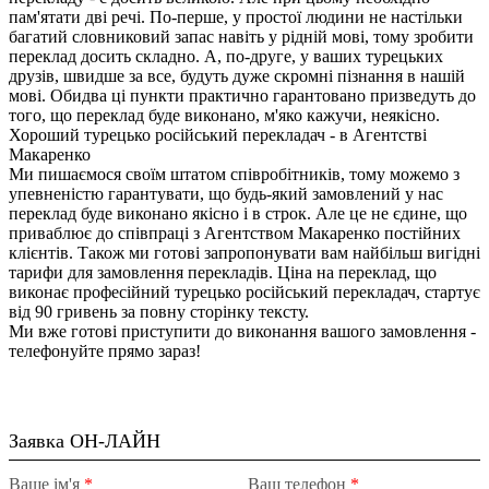
пам'ятати дві речі. По-перше, у простої людини не настільки
багатий словниковий запас навіть у рідній мові, тому зробити
переклад досить складно. А, по-друге, у ваших турецьких
друзів, швидше за все, будуть дуже скромні пізнання в нашій
мові. Обидва ці пункти практично гарантовано призведуть до
того, що переклад буде виконано, м'яко кажучи, неякісно.
Хороший турецько російський перекладач - в Агентстві
Макаренко
Ми пишаємося своїм штатом співробітників, тому можемо з
упевненістю гарантувати, що будь-який замовлений у нас
переклад буде виконано якісно і в строк. Але це не єдине, що
приваблює до співпраці з Агентством Макаренко постійних
клієнтів. Також ми готові запропонувати вам найбільш вигідні
тарифи для замовлення перекладів. Ціна на переклад, що
виконає професійний турецько російський перекладач, стартує
від 90 гривень за повну сторінку тексту.
Ми вже готові приступити до виконання вашого замовлення -
телефонуйте прямо зараз!
Заявка ОН-ЛАЙН
Ваше ім'я
*
Ваш телефон
*