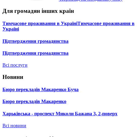
Для громадян інших країн
Тимчасове проживання в УкраїніТимчасове проживання в
Україні
Підтвердження громадянства
Підтвердження громадянства
Всі послуги
Новини
Бюро перекладів Макаренко Буча
Бюро перекладів Макаренко
Харьківська - проспект Миколи Бажана 3, 2-поверх
Всі новини