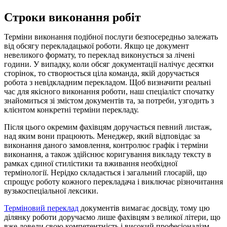
Строки виконання робіт
Терміни виконання подібної послуги безпосередньо залежать
від обсягу перекладацької роботи. Якщо це документ
невеликого формату, то переклад виконується за лічені
години. У випадку, коли обсяг документації налічує десятки
сторінок, то створюється ціла команда, якій доручається
робота з невідкладним перекладом. Щоб визначити реальні
час для якісного виконання роботи, наш спеціаліст спочатку
знайомиться зі змістом документів та, за потреби, узгодить з
клієнтом конкретні терміни перекладу.
Після цього окремим фахівцям доручається певний листаж,
над яким вони працюють. Менеджер, який відповідає за
виконання даного замовлення, контролює графік і терміни
виконання, а також здійснює коригування викладу тексту в
рамках єдиної стилістики та вживання необхідної
термінології. Нерідко складається і загальний глосарій, що
спрощує роботу кожного перекладача і виключає різночитання
вузькоспеціальної лексики.
Терміновий переклад
документів вимагає досвіду, тому цю
ділянку роботи доручаємо лише фахівцям з великої літери, що
вже довели свою компетентність і високий професіоналізм.