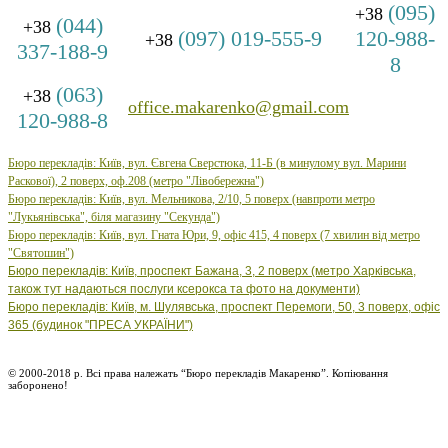
(095)
+38
(044)
+38
(097) 019-555-9
120-988-
+38
337-188-9
8
(063)
+38
office.makarenko@gmail.com
120-988-8
Бюро перекладів: Київ, вул. Євгена Сверстюка, 11-Б (в минулому вул. Марини
Раскової), 2 поверх, оф.208 (метро "Лівобережна")
Бюро
перекладів: Київ, вул.
Мельникова, 2/10, 5 поверх (навпроти метро
"Лукьянівська", біля магазину "Секунда")
Бюро
перекладів: Київ, вул.
Гната Юри, 9, офіс 415, 4 поверх (7 хвилин від метро
"Святошин")
Бюро перекладів: Київ, проспект Бажана, 3, 2 поверх (метро Харківська,
також тут надаються послуги ксерокса та фото на документи)
Бюро перекладів: Київ, м. Шулявська, проспект Перемоги, 50, 3 поверх, офіс
365 (будинок "ПРЕСА УКРАЇНИ")
© 2000-2018 р. Всі права належать “Бюро перекладів Макаренко”. Копіювання
заборонено!