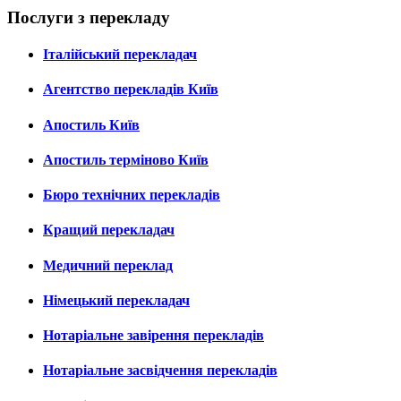
Послуги з перекладу
Італійський перекладач
Агентство перекладів Київ
Апостиль Київ
Апостиль терміново Київ
Бюро технічних перекладів
Кращий перекладач
Медичний переклад
Німецький перекладач
Нотаріальне завірення перекладів
Нотаріальне засвідчення перекладів