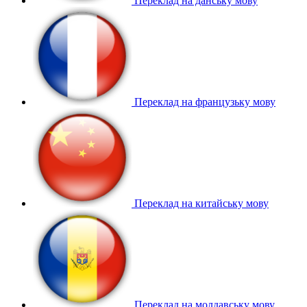
Переклад на данську мову
Переклад на французьку мову
Переклад на китайську мову
Переклад на молдавську мову