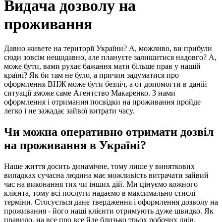
Видача дозволу на
проживання
Давно живете на території України? А, можливо, ви прибули
сюди зовсім нещодавно, але плануєте залишитися надовго? А,
може бути, вами рухає бажання мати більше прав у нашій
країні? Як би там не було, а причин задуматися про
оформлення ВНЖ може бути безліч, а от допомогти в даній
ситуації зможе саме Агентство Макаренко. З нами
оформлення і отримання посвідки на проживання пройде
легко і не зажадає зайвої витрати часу.
Чи можна оперативно отримати дозвіл
на проживання в Україні?
Наше життя досить динамічне, тому лише у виняткових
випадках сучасна людина має можливість витрачати зайвий
час на виконання тих чи інших дій. Ми цінуємо кожного
клієнта, тому всі послуги надаємо в максимально стислі
терміни. Стосується дане твердження і оформлення дозволу на
проживання - його наші клієнти отримують дуже швидко. Як
правило, на все про все йде близько трьох робочих днів.