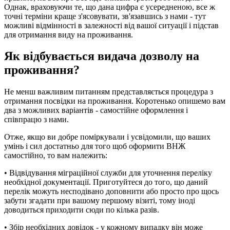
Однак, враховуючи те, що дана цифра є усередненою, все ж
точні терміни краще з'ясовувати, зв'язавшись з нами - тут
можливі відмінності в залежності від вашої ситуації і підстав
для отримання виду на проживання.
Як відбувається видача дозволу на
проживання?
Не менш важливим питанням представляється процедура з
отримання посвідки на проживання. Коротенько опишемо вам
два з можливих варіантів - самостійне оформлення і
співпрацю з нами.
Отже, якщо ви добре поміркували і усвідомили, що ваших
умінь і сил достатньо для того щоб оформити ВНЖ
самостійно, то вам належить:
• Відвідування міграційної служби для уточнення переліку
необхідної документації. Приготуйтеся до того, що даний
перелік можуть несподівано доповнити або просто про щось
забути згадати при вашому першому візиті, тому іноді
доводиться приходити сюди по кілька разів.
• Збір необхідних довідок - у кожному випадку він може