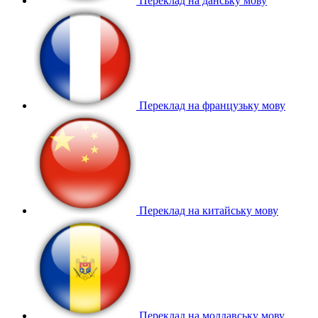
Переклад на данську мову
Переклад на французьку мову
Переклад на китайську мову
Переклад на молдавську мову