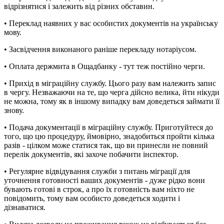
відрізнятися і залежить від різних обставин.
• Переклад наявних у вас особистих документів на українську
мову.
• Засвідчення виконаного раніше перекладу нотаріусом.
• Оплата держмита в Ощадбанку - тут теж постійно черги.
• Прихід в міграційну службу. Цього разу вам належить запис
в чергу. Незважаючи на те, що черга дійсно велика, йти нікуди
не можна, тому як в іншому випадку вам доведеться займати її
знову.
• Подача документації в міграційну службу. Приготуйтеся до
того, що цю процедуру, ймовірно, знадобиться пройти кілька
разів - цілком може статися так, що ви принесли не повний
перелік документів, які захоче побачити інспектор.
• Регулярне відвідування служби з питань міграції для
уточнення готовності ваших документів - дуже рідко вони
бувають готові в строк, а про їх готовність вам ніхто не
повідомить, тому вам особисто доведеться ходити і
дізнаватися.