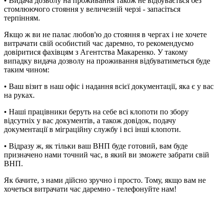
• Видача дозволу на проживання також не відбувається без
стомлюючого стояння у величезній черзі - запасіться
терпінням.
Якщо ж ви не палає любов'ю до стояння в чергах і не хочете
витрачати свій особистий час даремно, то рекомендуємо
довіритися фахівцям з Агентства Макаренко. У такому
випадку видача дозволу на проживання відбуватиметься буде
таким чином:
• Ваш візит в наш офіс і надання всієї документації, яка є у вас
на руках.
• Наші працівники беруть на себе всі клопоти по збору
відсутніх у вас документів, а також довідок, подачу
документації в міграційну службу і всі інші клопоти.
• Відразу ж, як тільки ваш ВНП буде готовий, вам буде
призначено нами точний час, в який ви зможете забрати свій
ВНП.
Як бачите, з нами дійсно зручно і просто. Тому, якщо вам не
хочеться витрачати час даремно - телефонуйте нам!