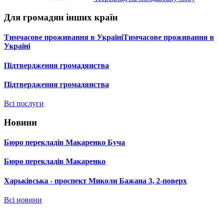
Для громадян інших країн
Тимчасове проживання в УкраїніТимчасове проживання в
Україні
Підтвердження громадянства
Підтвердження громадянства
Всі послуги
Новини
Бюро перекладів Макаренко Буча
Бюро перекладів Макаренко
Харьківська - проспект Миколи Бажана 3, 2-поверх
Всі новини