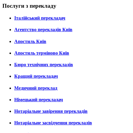
Послуги з перекладу
Італійський перекладач
Агентство перекладів Київ
Апостиль Київ
Апостиль терміново Київ
Бюро технічних перекладів
Кращий перекладач
Медичний переклад
Німецький перекладач
Нотаріальне завірення перекладів
Нотаріальне засвідчення перекладів