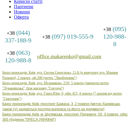
Корисні статті
Партнери
Новини
Оферта
(095)
+38
(044)
+38
(097) 019-555-9
120-988-
+38
337-188-9
8
(063)
+38
office.makarenko@gmail.com
120-988-8
Бюро перекладів: Київ, вул. Євгена Сверстюка, 11-Б (в минулому вул. Марини
Раскової), 2 поверх, оф.208 (метро "Лівобережна")
Бюро
перекладів: Київ, вул.
Мельникова, 2/10, 5 поверх (навпроти метро
"Лукьянівська", біля магазину "Секунда")
Бюро
перекладів: Київ, вул.
Гната Юри, 9, офіс 415, 4 поверх (7 хвилин від метро
"Святошин")
Бюро перекладів: Київ, проспект Бажана, 3, 2 поверх (метро Харківська,
також тут надаються послуги ксерокса та фото на документи)
Бюро перекладів: Київ, м. Шулявська, проспект Перемоги, 50, 3 поверх, офіс
365 (будинок "ПРЕСА УКРАЇНИ")