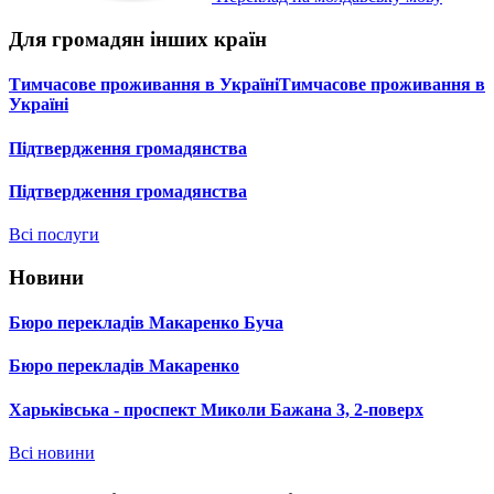
Для громадян інших країн
Тимчасове проживання в УкраїніТимчасове проживання в
Україні
Підтвердження громадянства
Підтвердження громадянства
Всі послуги
Новини
Бюро перекладів Макаренко Буча
Бюро перекладів Макаренко
Харьківська - проспект Миколи Бажана 3, 2-поверх
Всі новини