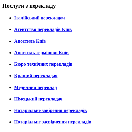
Послуги з перекладу
Італійський перекладач
Агентство перекладів Київ
Апостиль Київ
Апостиль терміново Київ
Бюро технічних перекладів
Кращий перекладач
Медичний переклад
Німецький перекладач
Нотаріальне завірення перекладів
Нотаріальне засвідчення перекладів