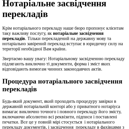
Нотаріальне засвідчення
перекладів
Крім нотаріального перекладу наше бюро пропонує клієнтам
таку важливу послугу, як
нотаріальне засвідчення
перекладів
. Тільки перекладений на державну мову та
нотаріально завірений переклад вступає в юридичну силу на
території необхідної Вам країни.
Звертаємо вашу увагу: Нотаріальному засвідченню перекладу
підлягають виключно ті документи, форма і зміст яких
відповідають вимогам чинних законодавчих актів.
Процедура нотаріального засвідчення
перекладів
Будь-який документ, який проходить процедуру завірки в
державній нотаріальній конторі або у приватного нотаріуса
вимагає виключно точного і повного перекладу його змісту,
включаючи абсолютно всі реквізити, підписи і поставлені
печатки. Все це у повній мірі стосується і нотаріального
перекладу документів, і засвідчення перекладу в фахівцями з