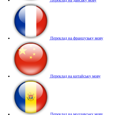
Переклад на данську мову
Переклад на французьку мову
Переклад на китайську мову
Переклад на молдавську мову