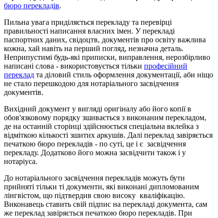
бюро перекладів
.
Пильна увага приділяється перекладу та перевірці
правильності написання власних імен. У перекладі
паспортних даних, свідоцтв, документів про освіту важлива
кожна, хай навіть на перший погляд, незначна деталь.
Неприпустимі будь-які приписки, виправлення, нерозбірливо
написані слова - використовується тільки
професійний
переклад
та діловий стиль оформлення документації, аби ніщо
не стало перешкодою для нотаріального засвідчення
документів.
Вихідний документ у вигляді оригіналу або його копії в
обов'язковому порядку зшивається з виконаним перекладом,
де на останній сторінці здійснюється спеціальна вклейка з
відміткою кількості зшитих аркушів. Далі переклад завіряється
печаткою бюро перекладів - по суті, це і є засвідчення
перекладу. Додатково його можна засвідчити також і у
нотаріуса.
До нотаріального засвідчення перекладів можуть бути
прийняті тільки ті документи, які виконані дипломованим
лінгвістом, що підтвердив свою високу кваліфікацію.
Виконавець ставить свій підпис на перекладі документа, сам
же переклад завіряється печаткою бюро перекладів. При