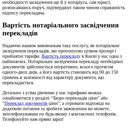
необхідності засвідчення ще й у нотаріуса, сам юрист,
розписавшись поруч, підтверджує таким чином справжність
підпису перекладача.
Вартість нотаріального засвідчення
перекладів
Надаючи нашим замовникам таку послугу, як нотаріальне
засвідчення перекладів, ми пропонуємо цілком прозорі і
прийнятні тарифи.
Вартість перекладу
в Києві у нас одна з
найнижчих. Нотаріальне засвідчення перекладу необхідних
документів здійснюється оперативно, всього протягом
одного-двох днів, а його вартість становить від 90 до 150
гривень в залежності від характеру документа, що
перекладається.
Детально з усіма діючими у нас тарифами можна
ознайомитися у розділі: "Бюро перекладів ціни" або
"
Переклад документів
ціни", а отримати відповіді на
додаткові питання та зробити замовлення ви можете,
зателефонувавши по будь-якому з контактних телефонів.
Телефонуйте нам прямо зараз!