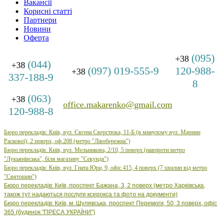
Вакансії
Корисні статті
Партнери
Новини
Оферта
(095)
+38
(044)
+38
(097) 019-555-9
120-988-
+38
337-188-9
8
(063)
+38
office.makarenko@gmail.com
120-988-8
Бюро перекладів: Київ, вул. Євгена Сверстюка, 11-Б (в минулому вул. Марини
Раскової), 2 поверх, оф.208 (метро "Лівобережна")
Бюро
перекладів: Київ, вул.
Мельникова, 2/10, 5 поверх (навпроти метро
"Лукьянівська", біля магазину "Секунда")
Бюро
перекладів: Київ, вул.
Гната Юри, 9, офіс 415, 4 поверх (7 хвилин від метро
"Святошин")
Бюро перекладів: Київ, проспект Бажана, 3, 2 поверх (метро Харківська,
також тут надаються послуги ксерокса та фото на документи)
Бюро перекладів: Київ, м. Шулявська, проспект Перемоги, 50, 3 поверх, офіс
365 (будинок "ПРЕСА УКРАЇНИ")