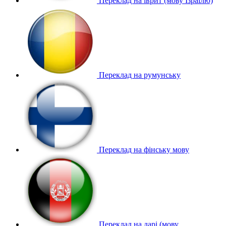
Переклад на іврит (мову Ізраїлю)
Переклад на румунську
Переклад на фінську мову
Переклад на дарі (мову