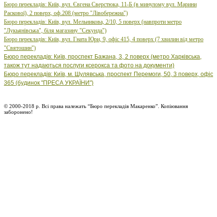
Бюро перекладів: Київ, вул. Євгена Сверстюка, 11-Б (в минулому вул. Марини
Раскової), 2 поверх, оф.208 (метро "Лівобережна")
Бюро
перекладів: Київ, вул.
Мельникова, 2/10, 5 поверх (навпроти метро
"Лукьянівська", біля магазину "Секунда")
Бюро
перекладів: Київ, вул.
Гната Юри, 9, офіс 415, 4 поверх (7 хвилин від метро
"Святошин")
Бюро перекладів: Київ, проспект Бажана, 3, 2 поверх (метро Харківська,
також тут надаються послуги ксерокса та фото на документи)
Бюро перекладів: Київ, м. Шулявська, проспект Перемоги, 50, 3 поверх, офіс
365 (будинок "ПРЕСА УКРАЇНИ")
© 2000-2018 р. Всі права належать “Бюро перекладів Макаренко”. Копіювання
заборонено!