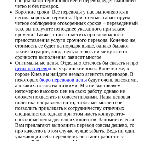
специальной терминологией и перевод будет выполнен
четко и без помарок.
Короткие сроки
. Все переводы у нас выполняются в
весьма короткие термины. При этом мы гарантируем
четкое соблюдение оговоренных сроков – переведенный
текс вы получите непозднее указанного при заказе
времени. Также, стоит отметить про возможность
предоставления услуги срочного перевода. Конечно же,
стоимость ее будет на порядок выше, однако бывают
такие ситуации, когда нельзя терять ни минуты и от
срочности выполнения зависит многое.
Оптимальные цены
. Отдельно хотелось бы сказать и про
цены на перевод
на украинский язык. Конечно же, в
городе Киев вы найдете немало агентств переводов. В
некоторых
бюро переводов цены
будут очень высокими,
а в каких-то совсем низкими. Мы не выставляем
непомерно высоких цен на свою работу, однако не
сможем похвастать и совсем низкими. Наша ценовая
политика направлена на то, чтобы мы могли себе
позволить привлекать к сотрудничеству отличных
специалистов, однако при этом иметь конкуренто-
способные цены для наших клиентов. Запомните: если
Вам предлагают выполнить перевод совсем дешево, то
про качество в этом случае лучше забыть. Ведь ни один
уважающий себя переводчик не станет работать за