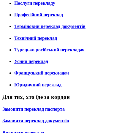
Послуги перекладу
Професійний переклад
Терміновий переклад документів
Технічний переклад
Турецько російський перекладач
Усний переклад
Французький перекладач
Юридичний переклад
Для тих, хто їде за кордон
Замовити переклад паспорта
Замовити переклад документів
Виконати переклад