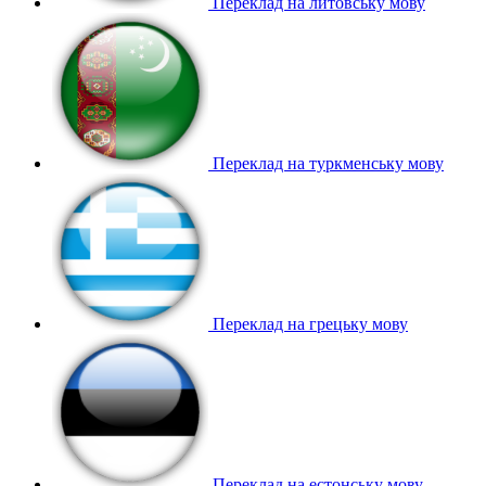
Переклад на литовську мову
Переклад на туркменську мову
Переклад на грецьку мову
Переклад на естонську мову