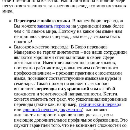
ответственность за качество. Наши лингвисты в полной мере
несут ответственность за качество перевода со многих языков
мира.
Переведем с любого языка
. В нашем бюро переводов
Вы можете
заказать перевод
на украинский язык более
чем с 40 языков мира. Поэтому на каком бы языке нам
не пришлось делать перевод, мы всегда сможем быть
полезны!
Высокое качество перевода
. В Бюро переводов
Макаренко не терпят дилетантов – все наши сотрудники
являются хорошими специалистами в своей сфере
деятельности. Имеют великолепное знание языков,
постоянно работают над повышением собственного
профессионализма – проходят практики с носителями
языка, посещают соответствующие языковые курсы и
семинары. Такой подход позволяет с легкостью
выполнять
переводы на украинский язык
любой
сложности и тематической направленности. Кстати,
хочется отметить тот факт, что узкоспециализированные
переводы (такие как, например,
технический перевод
или
срочный перевод документов
) выполняют
лингвисты не просто хорошо знающие язык, но и
имеющие дополнительное профильное образование. Это
служит гарантией того, что не возникнет сложностей со