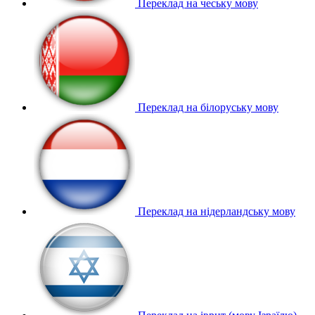
Переклад на чеську мову
Переклад на білоруську мову
Переклад на нідерландську мову