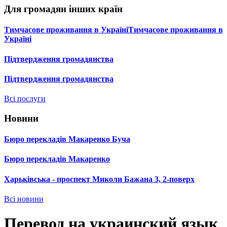
Для громадян інших країн
Тимчасове проживання в УкраїніТимчасове проживання в
Україні
Підтвердження громадянства
Підтвердження громадянства
Всі послуги
Новини
Бюро перекладів Макаренко Буча
Бюро перекладів Макаренко
Харьківська - проспект Миколи Бажана 3, 2-поверх
Всі новини
Перевод на украинский язык