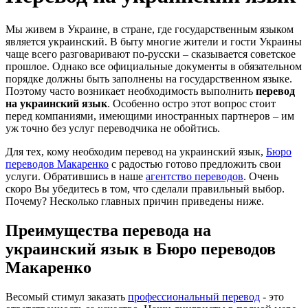
Мы живем в Украине, в стране, где государственным языком
является украинский. В быту многие жители и гости Украины
чаще всего разговаривают по-русски – сказывается советское
прошлое. Однако все официальные документы в обязательном
порядке должны быть заполнены на государственном языке.
Поэтому часто возникает необходимость выполнить
перевод
на украинский язык
. Особенно остро этот вопрос стоит
перед компаниями, имеющими иностранных партнеров – им
уж точно без услуг переводчика не обойтись.
Для тех, кому необходим перевод на украинский язык,
Бюро
переводов Макаренко
с радостью готово предложить свои
услуги. Обратившись в наше
агентство переводов
. Очень
скоро Вы убедитесь в том, что сделали правильный выбор.
Почему? Несколько главных причин приведены ниже.
Преимущества перевода на
украинский язык в Бюро переводов
Макаренко
Весомый стимул заказать
профессиональный перевод
- это