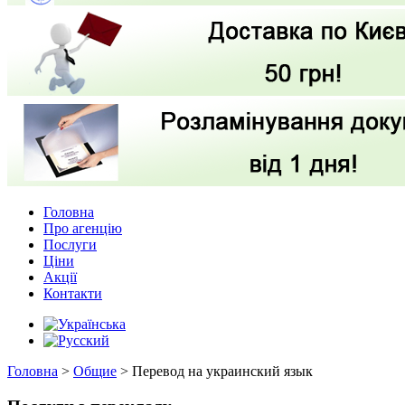
Головна
Про агенцію
Послуги
Ціни
Акції
Контакти
Головна
>
Общие
>
Перевод на украинский язык