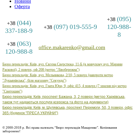
Новини
Оферта
(095)
+38
(044)
+38
(097) 019-555-9
120-988-
+38
337-188-9
8
(063)
+38
office.makarenko@gmail.com
120-988-8
Бюро перекладів: Київ, вул. Євгена Сверстюка, 11-Б (в минулому вул. Марини
Раскової), 2 поверх, оф.208 (метро "Лівобережна")
Бюро
перекладів: Київ, вул.
Мельникова, 2/10, 5 поверх (навпроти метро
"Лукьянівська", біля магазину "Секунда")
Бюро
перекладів: Київ, вул.
Гната Юри, 9, офіс 415, 4 поверх (7 хвилин від метро
"Святошин")
Бюро перекладів: Київ, проспект Бажана, 3, 2 поверх (метро Харківська,
також тут надаються послуги ксерокса та фото на документи)
Бюро перекладів: Київ, м. Шулявська, проспект Перемоги, 50, 3 поверх, офіс
365 (будинок "ПРЕСА УКРАЇНИ")
© 2000-2018 р. Всі права належать “Бюро перекладів Макаренко”. Копіювання
заборонено!