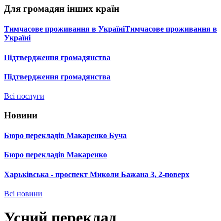
Для громадян інших країн
Тимчасове проживання в УкраїніТимчасове проживання в
Україні
Підтвердження громадянства
Підтвердження громадянства
Всі послуги
Новини
Бюро перекладів Макаренко Буча
Бюро перекладів Макаренко
Харьківська - проспект Миколи Бажана 3, 2-поверх
Всі новини
Усний переклад