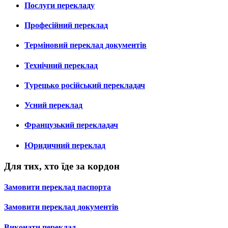
Послуги перекладу
Професійний переклад
Терміновий переклад документів
Технічний переклад
Турецько російський перекладач
Усний переклад
Французький перекладач
Юридичний переклад
Для тих, хто їде за кордон
Замовити переклад паспорта
Замовити переклад документів
Виконати переклад