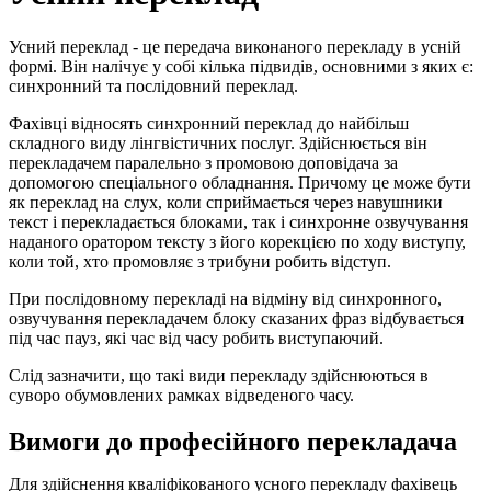
Усний переклад - це передача виконаного перекладу в усній
формі. Він налічує у собі кілька підвидів, основними з яких є:
синхронний та послідовний переклад.
Фахівці відносять синхронний переклад до найбільш
складного виду лінгвістичних послуг. Здійснюється він
перекладачем паралельно з промовою доповідача за
допомогою спеціального обладнання. Причому це може бути
як переклад на слух, коли сприймається через навушники
текст і перекладається блоками, так і синхронне озвучування
наданого оратором тексту з його корекцією по ходу виступу,
коли той, хто промовляє з трибуни робить відступ.
При послідовному перекладі на відміну від синхронного,
озвучування перекладачем блоку сказаних фраз відбувається
під час пауз, які час від часу робить виступаючий.
Слід зазначити, що такі види перекладу здійснюються в
суворо обумовлених рамках відведеного часу.
Вимоги до професійного перекладача
Для здійснення кваліфікованого усного перекладу фахівець