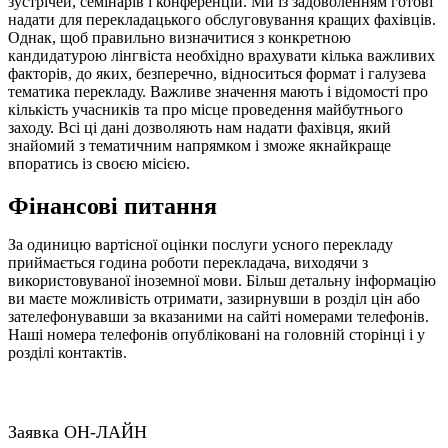
зустрічей, семінарів і конференцій. Ми із задоволенням готові
надати для перекладацького обслуговування кращих фахівців.
Однак, щоб правильно визначитися з конкретною
кандидатурою лінгвіста необхідно врахувати кілька важливих
факторів, до яких, безперечно, відноситься формат і галузева
тематика перекладу. Важливе значення мають і відомості про
кількість учасників та про місце проведення майбутнього
заходу. Всі ці дані дозволяють нам надати фахівця, який
знайомий з тематичним напрямком і зможе якнайкраще
впоратись із своєю місією.
Фінансові питання
За одиницю вартісної оцінки послуги усного перекладу
приймається година роботи перекладача, виходячи з
використовуваної іноземної мови. Більш детальну інформацію
ви маєте можливість отримати, зазирнувши в розділ цін або
зателефонувавши за вказаними на сайті номерами телефонів.
Наші номера телефонів опубліковані на головній сторінці і у
розділі контактів.
Заявка ОН-ЛАЙН