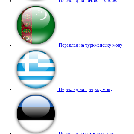
Переклад на литовську мову
Переклад на туркменську мову
Переклад на грецьку мову
Переклад на естонську мову