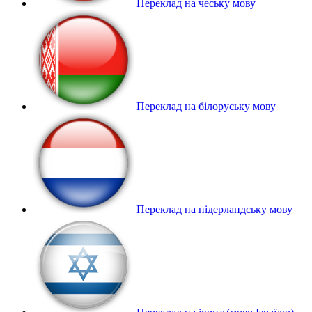
Переклад на чеську мову
Переклад на білоруську мову
Переклад на нідерландську мову