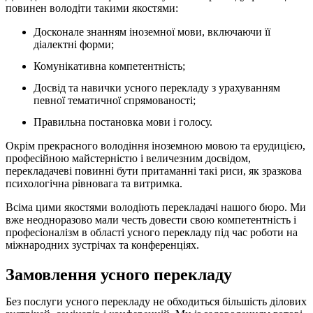
повинен володіти такими якостями:
Досконале знанням іноземної мови, включаючи її
діалектні форми;
Комунікативна компетентність;
Досвід та навички усного перекладу з урахуванням
певної тематичної спрямованості;
Правильна постановка мови і голосу.
Окрім прекрасного володіння іноземною мовою та ерудицією,
професійною майстерністю і величезним досвідом,
перекладачеві повинні бути притаманні такі риси, як зразкова
психологічна рівновага та витримка.
Всіма цими якостями володіють перекладачі нашого бюро. Ми
вже неодноразово мали честь довести свою компетентність і
професіоналізм в області усного перекладу під час роботи на
міжнародних зустрічах та конференціях.
Замовлення усного перекладу
Без послуги усного перекладу не обходиться більшість ділових