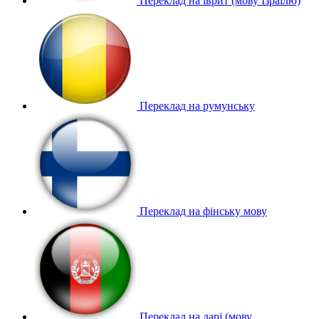
Переклад на іврит (мову Ізраїлю)
Переклад на румунську
Переклад на фінську мову
Переклад на дарі (мову