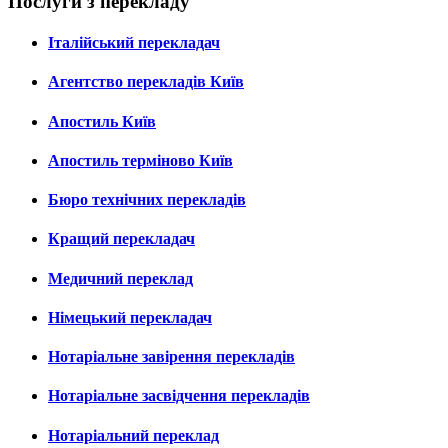
Послуги з перекладу
Італійський перекладач
Агентство перекладів Київ
Апостиль Київ
Апостиль терміново Київ
Бюро технічних перекладів
Кращий перекладач
Медичний переклад
Німецький перекладач
Нотаріальне завірення перекладів
Нотаріальне засвідчення перекладів
Нотаріальний переклад