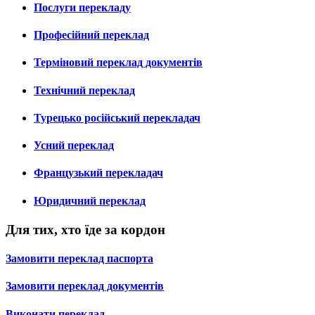
Послуги перекладу
Професійний переклад
Терміновий переклад документів
Технічний переклад
Турецько російський перекладач
Усний переклад
Французький перекладач
Юридичний переклад
Для тих, хто їде за кордон
Замовити переклад паспорта
Замовити переклад документів
Виконати переклад