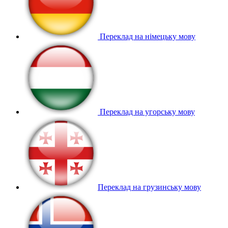
Переклад на німецьку мову
Переклад на угорську мову
Переклад на грузинську мову