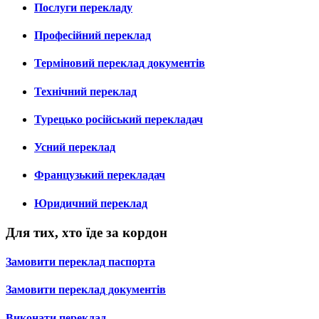
Послуги перекладу
Професійний переклад
Терміновий переклад документів
Технічний переклад
Турецько російський перекладач
Усний переклад
Французький перекладач
Юридичний переклад
Для тих, хто їде за кордон
Замовити переклад паспорта
Замовити переклад документів
Виконати переклад