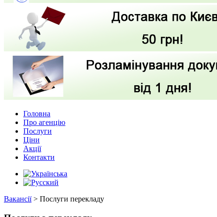
Головна
Про агенцію
Послуги
Ціни
Акції
Контакти
Вакансії
>
Послуги перекладу