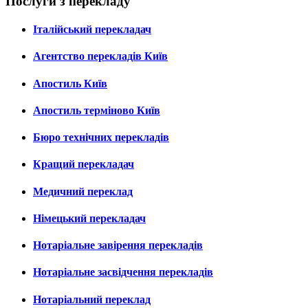
Послуги з перекладу
Італійський перекладач
Агентство перекладів Київ
Апостиль Київ
Апостиль терміново Київ
Бюро технічних перекладів
Кращий перекладач
Медичний переклад
Німецький перекладач
Нотаріальне завірення перекладів
Нотаріальне засвідчення перекладів
Нотаріальний переклад