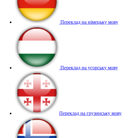
Переклад на німецьку мову
Переклад на угорську мову
Переклад на грузинську мову